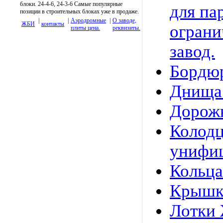
блоки. 24-4-6, 24-3-6 Самые популярные
для па
позиции в строительных блоках уже в продаже.
|
|
Аэродромные
|
О заводе,
ЖБИ
контакты
ограни
плиты цена.
реквизиты.
завод.
Бордю
Днища
Дорож
Колод
унифи
Кольца
Крышк
Лотки