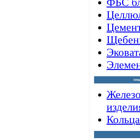
ФБС бл
Целлюл
Цемент
Щебен
Эковат
Элемен
тем
Желез
издели
Кольца