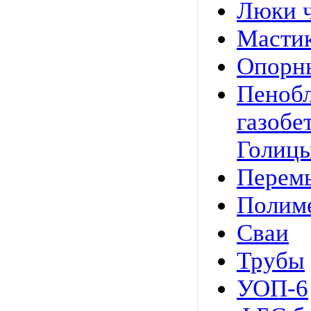
Люки 
Мастик
Опорн
Пенобл
газобе
Голицы
Перемы
Полим
Сваи
Трубы
УОП-6